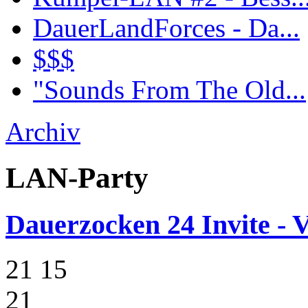
DauerLandForces - Da...
$$$
"Sounds From The Old...
Archiv
LAN-Party
Dauerzocken 24 Invite - V
21
15
21