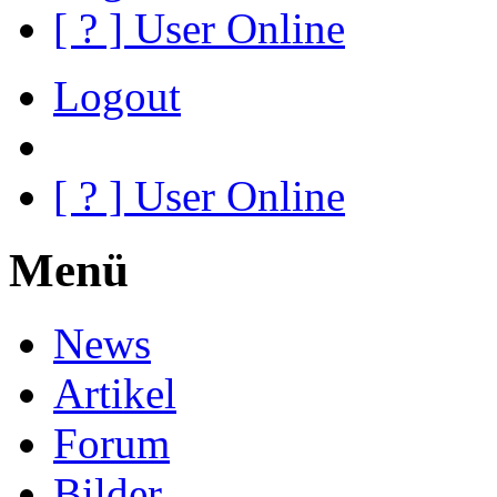
[
?
] User Online
Logout
[
?
] User Online
Menü
News
Artikel
Forum
Bilder