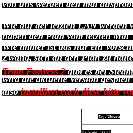
von uns werden den mal ausprob
Wie auf der letzten LAN werden w
haben den Plan vom letzten Ma
Wie immer ist das nur ein Vorschl
Zwang, sich an den Plan zu halte
Team Fortress 2
gibt es bei Stea
wird die aktuelle Version gespielt
also
installiert euch diese
bitte vo
Tag / Uhrzeit
Fr. 21:00 – 22:00