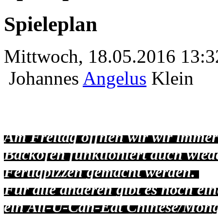
Spieleplan
Mittwoch, 18.05.2016 13:3
Johannes
Angelus
Klein
Am Freitag öffnen wir wir immer
Backofen funktioniert auch wiede
Fertigpizzen gemacht werden.
Für alle anderen gibt es noch ein
ein All-U-Can-Eat Chinese/Mong