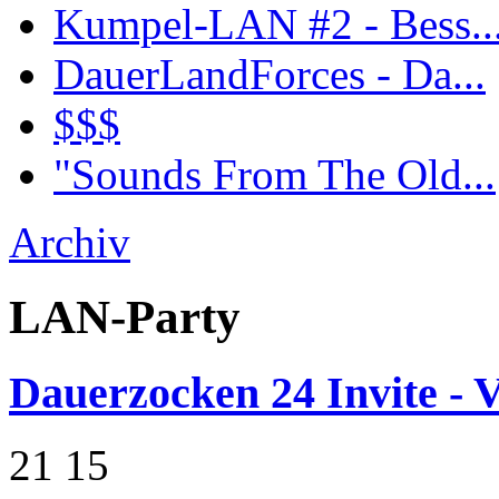
Kumpel-LAN #2 - Bess..
DauerLandForces - Da...
$$$
"Sounds From The Old...
Archiv
LAN-Party
Dauerzocken 24 Invite - V
21
15