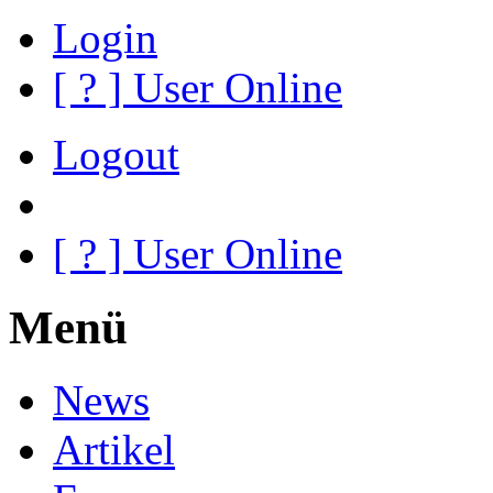
Login
[
?
] User Online
Logout
[
?
] User Online
Menü
News
Artikel