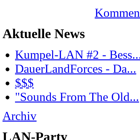
Komment
Aktuelle News
Kumpel-LAN #2 - Bess..
DauerLandForces - Da...
$$$
"Sounds From The Old...
Archiv
LAN-Party