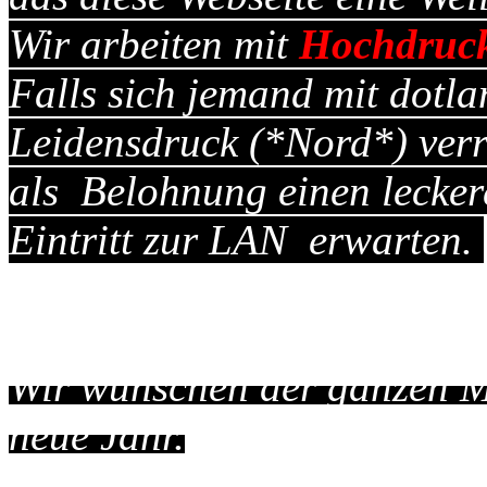
Wir arbeiten mit
Hochdruc
Falls sich jemand mit dotl
Leidensdruck (*Nord*) verr
als
Belohnung
einen
lecke
Eintritt zur LAN erwarten.
Wir wünschen der ganzen M
neue Jahr.