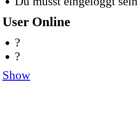
Du musst eingeloggt sein
User Online
?
?
Show