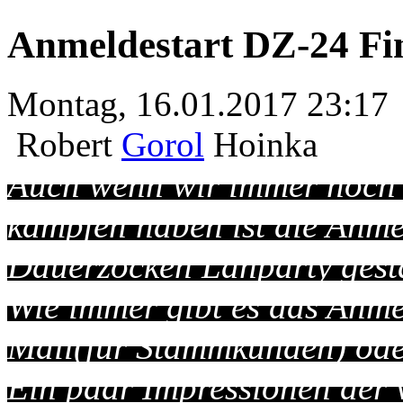
Anmeldestart DZ-24 Fi
Montag, 16.01.2017 23:17
Robert
Gorol
Hoinka
Auch wenn wir immer noch
kämpfen haben ist die Anme
Dauerzocken Lanparty gesta
Wie immer gibt es das Anme
Mail(für Stammkunden) ode
Ein paar Impressionen der 