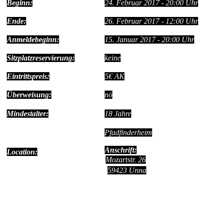
Beginn:
24. Februar 2017 - 20:00 Uhr
Ende:
26. Februar 2017 - 12:00 Uhr
Anmeldebeginn:
15. Januar 2017 - 20:00 Uhr
Sitzplatzreservierung:
keine
Eintrittspreis:
5€ AK
Überweisung:
nö
Mindestalter:
18 Jahre
Pfadfinderheim
Anschrift:
Location:
Mozartstr. 26
59423 Unna