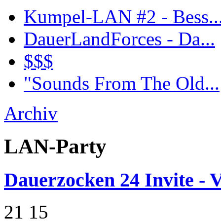
Kumpel-LAN #2 - Bess..
DauerLandForces - Da...
$$$
"Sounds From The Old...
Archiv
LAN-Party
Dauerzocken 24 Invite - V
21
15