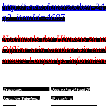
http://www.dauerzocken-24
g2_itemId=4687
Nochmals der Hinweis zu un
Offline sein werden wir euc
unsere Lanpartys informier
Eventname:
Dauerzocken-24 Final 29
Anzahl der Teilnehmer:
20 Teilnehmer