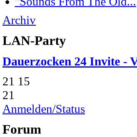
"Sounds From The Old...
Archiv
LAN-Party
Dauerzocken 24 Invite - V
21
15
21
Anmelden/Status
Forum