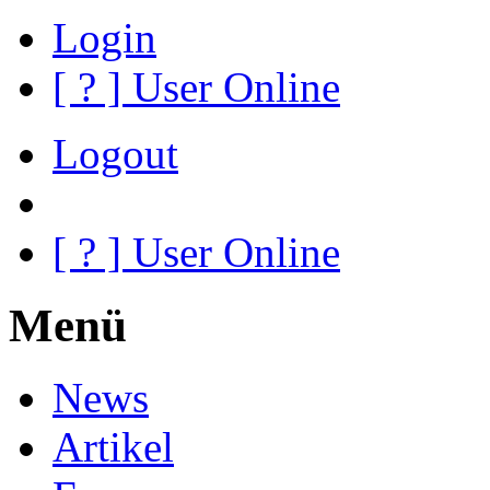
Login
[
?
] User Online
Logout
[
?
] User Online
Menü
News
Artikel