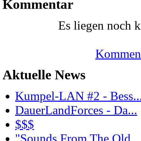
Kommentar
Es liegen noch 
Komment
Aktuelle News
Kumpel-LAN #2 - Bess..
DauerLandForces - Da...
$$$
"Sounds From The Old...