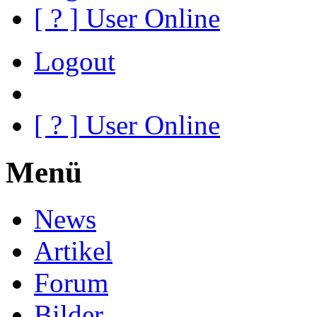
[
?
] User Online
Logout
[
?
] User Online
Menü
News
Artikel
Forum
Bilder