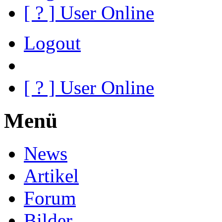
[
?
] User Online
Logout
[
?
] User Online
Menü
News
Artikel
Forum
Bilder