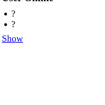
?
?
Show