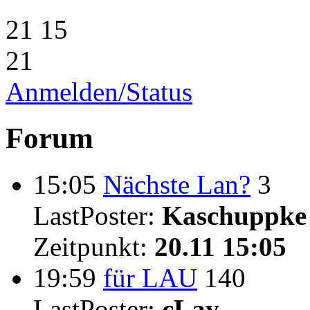
21
15
21
Anmelden/Status
Forum
15:05
Nächste Lan?
3
LastPoster:
Kaschuppke
Zeitpunkt:
20.11 15:05
19:59
für LAU
140
LastPoster:
cLay