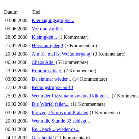
Datum
Titel
03.08.2008
Kreuzigungsgruppe...
05.06.2008
Vor und Zurück
28.05.2008
Kleinigkeit...
(1 Kommentar)
25.05.2008
Heiss aufgelegt!
(7 Kommentare)
20.04.2008
Am 31. mai ist Weltuntergang!
(3 Kommentare)
06.04.2008
Chaos Ade.
(5 Kommentare)
23.03.2008
Rundumschlag!
(2 Kommentare)
03.03.2008
Da simmer wieder...
(14 Kommentare)
27.02.2008
Rettungstruppe auffi!
25.02.2008
Wenn der Pizzamann zweimal klingelt...
(7 Kommenta
10.02.2008
Die Würfel fallen...
(11 Kommentare)
03.02.2008
Prinzen, Pornos und Prälaten
(1 Kommentar)
20.01.2008
Wenn die Stunde 33 schlägt...
06.01.2008
Re... back... wieder da...
24.12.2007
Geschenkt!
(11 Kommentare)