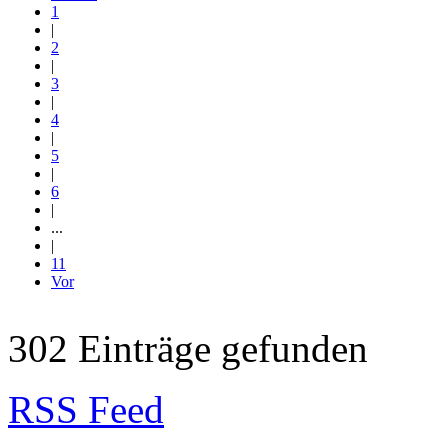
1
|
2
|
3
|
4
|
5
|
6
|
...
|
11
Vor
302 Einträge gefunden
RSS Feed