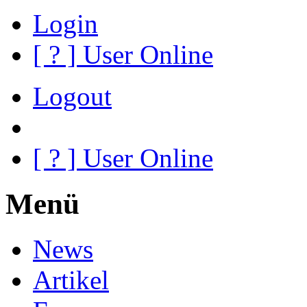
Login
[
?
] User Online
Logout
[
?
] User Online
Menü
News
Artikel