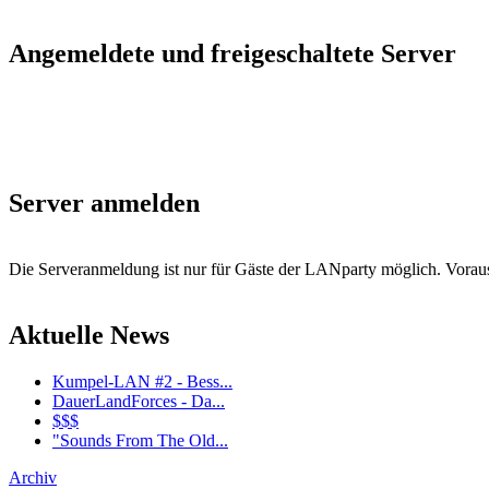
Angemeldete und freigeschaltete Server
Server anmelden
Die Serveranmeldung ist nur für Gäste der LANparty möglich. Vorausse
Aktuelle News
Kumpel-LAN #2 - Bess...
DauerLandForces - Da...
$$$
"Sounds From The Old...
Archiv